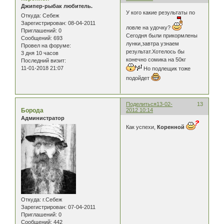
Джипер-рыбак любитель.
У кого какие результаты по
Откуда:
Себеж
Зарегистрирован
: 08-04-2011
ловле на удочку?
Приглашений:
0
Сегодня были прикормлены
Сообщений:
693
лунки,завтра узнаем
Провел на форуме:
результат.Хотелось бы
3 дня 10 часов
конечно сомика на 50кг
Последний визит:
11-01-2018 21:07
Но подлещик тоже
подойдет
Поделиться
13-02-
13
Борода
2012 10:14
Администратор
Как успехи,
Коренной
Откуда:
г.Себеж
Зарегистрирован
: 07-04-2011
Приглашений:
0
Сообщений:
442