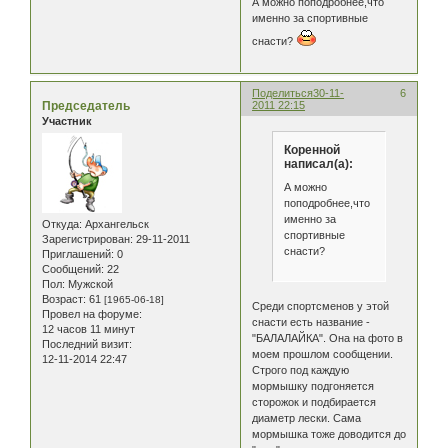
А можно поподробнее,что
именно за спортивные
снасти?
Поделиться
30-11-
6
Председатель
2011 22:15
Участник
Коренной
написал(а):
А можно
поподробнее,что
именно за
Откуда:
Архангельск
спортивные
Зарегистрирован
: 29-11-2011
снасти?
Приглашений:
0
Сообщений:
22
Пол:
Мужской
Возраст:
61
[1965-06-18]
Среди спортсменов у этой
Провел на форуме:
снасти есть название -
12 часов 11 минут
"БАЛАЛАЙКА". Она на фото в
Последний визит:
моем прошлом сообщении.
12-11-2014 22:47
Строго под каждую
мормышку подгоняется
сторожок и подбирается
диаметр лески. Сама
мормышка тоже доводится до