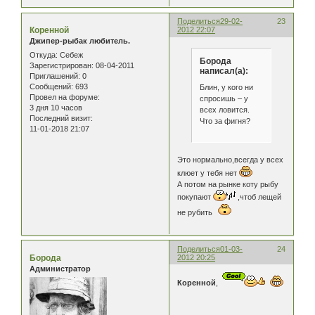
Поделиться
29-02-
23
Коренной
2012 22:07
Джипер-рыбак любитель.
Откуда:
Себеж
Борода
Зарегистрирован
: 08-04-2011
написал(а):
Приглашений:
0
Сообщений:
693
Блин, у кого ни
Провел на форуме:
спросишь – у
3 дня 10 часов
всех ловится.
Последний визит:
Что за фигня?
11-01-2018 21:07
Это нормально,всегда у всех
клюет у тебя нет
А потом на рынке коту рыбу
покупают
,чтоб лещей
не рубить
Поделиться
01-03-
24
Борода
2012 20:25
Администратор
Коренной
,