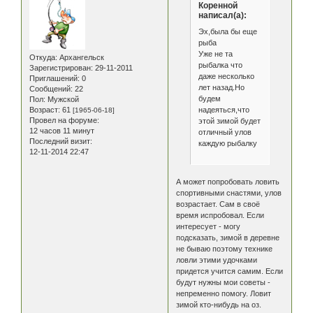
Коренной
написал(а):
Эх,была бы еще
рыба
Уже не та
Откуда:
Архангельск
рыбалка что
Зарегистрирован
: 29-11-2011
даже несколько
Приглашений:
0
лет назад.Но
Сообщений:
22
будем
Пол:
Мужской
надеяться,что
Возраст:
61
[1965-06-18]
Провел на форуме:
этой зимой будет
12 часов 11 минут
отличный улов
Последний визит:
каждую рыбалку
12-11-2014 22:47
А может попробовать ловить
спортивными снастями, улов
возрастает. Сам в своё
время испробовал. Если
интересует - могу
подсказать, зимой в деревне
не бываю поэтому технике
ловли этими удочками
придется учится самим. Если
будут нужны мои советы -
непременно помогу. Ловит
зимой кто-нибудь на оз.