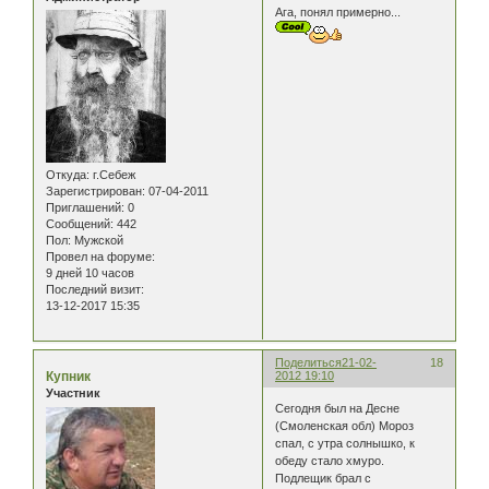
Ага, понял примерно...
Откуда:
г.Себеж
Зарегистрирован
: 07-04-2011
Приглашений:
0
Сообщений:
442
Пол:
Мужской
Провел на форуме:
9 дней 10 часов
Последний визит:
13-12-2017 15:35
Поделиться
21-02-
18
Купник
2012 19:10
Участник
Сегодня был на Десне
(Смоленская обл) Мороз
спал, с утра солнышко, к
обеду стало хмуро.
Подлещик брал с