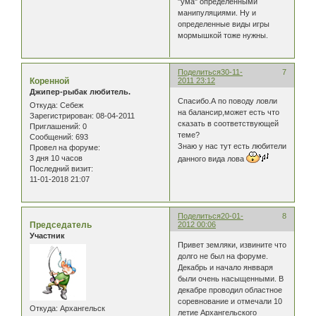
"ума" определенными
манипуляциями. Ну и
определенные виды игры
мормышкой тоже нужны.
Поделиться
30-11-
7
Коренной
2011 23:12
Джипер-рыбак любитель.
Спасибо.А по поводу ловли
Откуда:
Себеж
на балансир,может есть что
Зарегистрирован
: 08-04-2011
сказать в соответствующей
Приглашений:
0
теме?
Сообщений:
693
Знаю у нас тут есть любители
Провел на форуме:
3 дня 10 часов
данного вида лова
Последний визит:
11-01-2018 21:07
Поделиться
20-01-
8
Председатель
2012 00:06
Участник
Привет земляки, извините что
долго не был на форуме.
Декабрь и начало янвваря
были очень насыщенными. В
декабре проводил областное
соревнование и отмечали 10
Откуда:
Архангельск
летие Архангельского