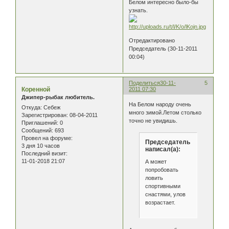
Белом интересно было-бы
узнать.
Отредактировано
Председатель (30-11-2011
00:04)
Поделиться
30-11-
5
Коренной
2011 07:30
Джипер-рыбак любитель.
На Белом народу очень
Откуда:
Себеж
много зимой.Летом столько
Зарегистрирован
: 08-04-2011
точно не увидишь.
Приглашений:
0
Сообщений:
693
Провел на форуме:
Председатель
3 дня 10 часов
написал(а):
Последний визит:
11-01-2018 21:07
А может
попробовать
ловить
спортивными
снастями, улов
возрастает.