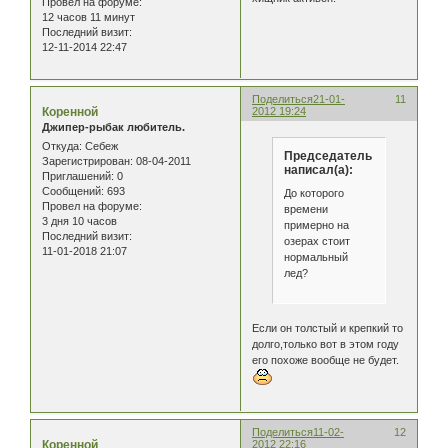
Провел на форуме:
12 часов 11 минут
Последний визит:
12-11-2014 22:47
Поделиться
21-01-
11
Коренной
2012 19:24
Джипер-рыбак любитель.
Откуда:
Себеж
Председатель
Зарегистрирован
: 08-04-2011
написал(а):
Приглашений:
0
Сообщений:
693
До которого
Провел на форуме:
времени
3 дня 10 часов
примерно на
Последний визит:
озерах стоит
11-01-2018 21:07
нормальный
лед?
Если он толстый и крепкий то
долго,только вот в этом году
его похоже вообще не будет.
Поделиться
11-02-
12
Коренной
2012 22:16