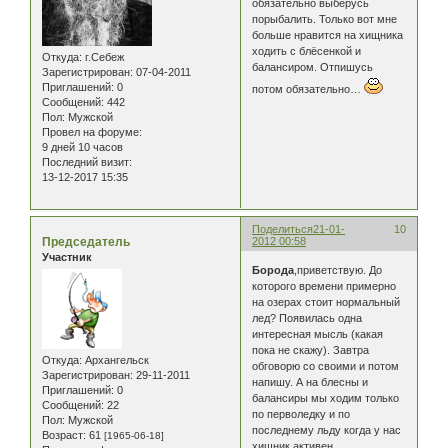
обязательно выберусь
порыбалить. Только вот мне
больше нравится на хищника
ходить с блёсенкой и
Откуда:
г.Себеж
балансиром. Отпишусь
Зарегистрирован
: 07-04-2011
Приглашений:
0
потом обязательно…
Сообщений:
442
Пол:
Мужской
Провел на форуме:
9 дней 10 часов
Последний визит:
13-12-2017 15:35
Поделиться
21-01-
10
Председатель
2012 00:58
Участник
Борода
,приветствую. До
которого времени примерно
на озерах стоит нормальный
лед? Появилась одна
интересная мысль (какая
пока не скажу). Завтра
Откуда:
Архангельск
обговорю со своими и потом
Зарегистрирован
: 29-11-2011
напишу. А на блесны и
Приглашений:
0
балансиры мы ходим только
Сообщений:
22
по перволедку и по
Пол:
Мужской
последнему льду когда у нас
Возраст:
61
[1965-06-18]
хищник активен.