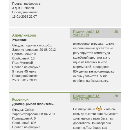
Провел на форуме:
3 дня 10 часов
Последний визит:
11-01-2018 21:07
Поделиться
14-12-
28
Аполлинарий
2012 20:13
Участник
интересная игрушка только
Откуда:
подольск мос.обл.
её большой не достаток не
Зарегистрирован
: 20-06-2012
регулируется амплитуда
Приглашений:
0
колебаний шестика а это
Сообщений:
18
одно из главных в игре
Пол:
Мужской
мормышкой. в середине
Провел на форуме:
5 часов 45 минут
80х.делал такую самоделку
Последний визит:
очень уловистая была
25-08-2017 20:19
особино на безматылку.
Поделиться
15-12-
29
Коренной
2012 08:33
Джипер-рыбак любитель.
Ее минус-цена
Была бы
Откуда:
Себеж
хоть до тысячи,еще бы может
Зарегистрирован
: 08-04-2011
Приглашений:
0
хоть малому взял бы,а так
Сообщений:
693
дороговато.Но интересно
Провел на форуме:
конечно.Тем более как