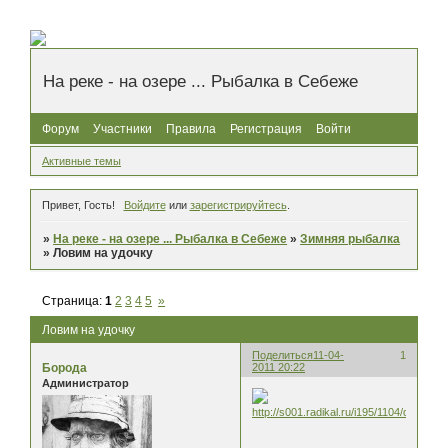
На реке - на озере ... Рыбалка в Себеже
Форум
Участники
Правила
Регистрация
Войти
Активные темы
Привет, Гость!
Войдите
или
зарегистрируйтесь
.
»
На реке - на озере ... Рыбалка в Себеже
»
Зимняя рыбалка
»
Ловим на удочку
Страница:
1
2
3
4
5
»
Ловим на удочку
Поделиться
11-04-
1
Борода
2011 20:22
Администратор