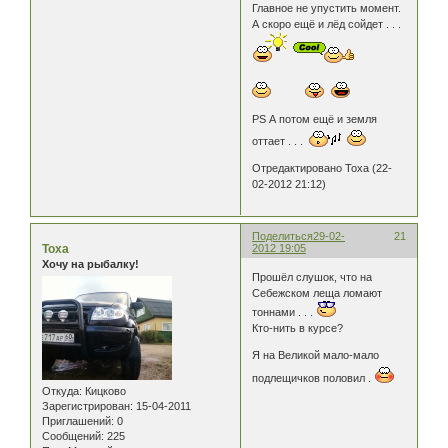
Главное не упустить момент.
А скоро ещё и лёд сойдет . . .
PS А потом ещё и земля
оттает . . .
Отредактировано Тоха (22-
02-2012 21:12)
Поделиться
29-02-
21
Тоха
2012 19:05
Хочу на рыбалку!
Прошёл слушок, что на
Себежском леща ломают
тоннами . . .
Кто-нить в курсе?
Я на Великой мало-мало
подлещичков половил .
Откуда:
Кицково
Зарегистрирован
: 15-04-2011
Приглашений:
0
Сообщений:
225