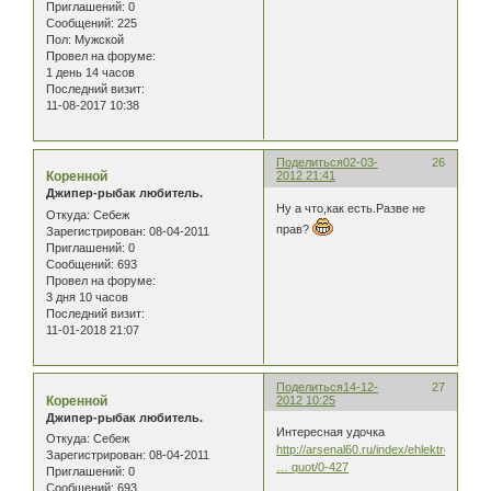
Приглашений:
0
Сообщений:
225
Пол:
Мужской
Провел на форуме:
1 день 14 часов
Последний визит:
11-08-2017 10:38
Поделиться
02-03-
26
Коренной
2012 21:41
Джипер-рыбак любитель.
Ну а что,как есть.Разве не
Откуда:
Себеж
прав?
Зарегистрирован
: 08-04-2011
Приглашений:
0
Сообщений:
693
Провел на форуме:
3 дня 10 часов
Последний визит:
11-01-2018 21:07
Поделиться
14-12-
27
Коренной
2012 10:25
Джипер-рыбак любитель.
Интересная удочка
Откуда:
Себеж
http://arsenal60.ru/index/ehlektronnaja
Зарегистрирован
: 08-04-2011
… quot/0-427
Приглашений:
0
Сообщений:
693