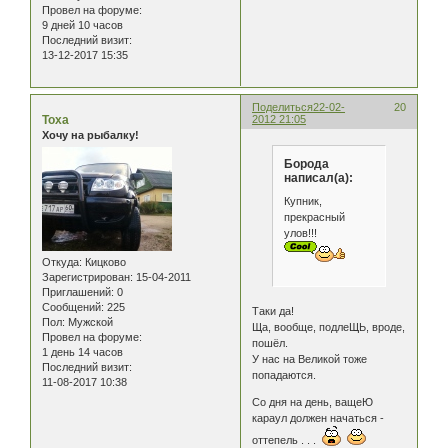
Провел на форуме:
9 дней 10 часов
Последний визит:
13-12-2017 15:35
Поделиться
22-02-
20
Тоха
2012 21:05
Хочу на рыбалку!
Борода
написал(а):
Купник,
прекрасный
улов!!!
Откуда:
Кицково
Зарегистрирован
: 15-04-2011
Приглашений:
0
Сообщений:
225
Таки да!
Пол:
Мужской
Ща, вообще, подлеЩЬ, вроде,
Провел на форуме:
пошёл.
1 день 14 часов
У нас на Великой тоже
Последний визит:
попадаются.
11-08-2017 10:38
Со дня на день, ващеЮ
караул должен начаться -
оттепель . . .