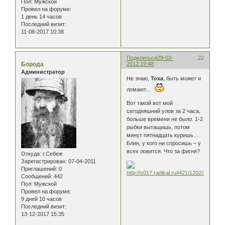
Пол:
Мужской
Провел на форуме:
1 день 14 часов
Последний визит:
11-08-2017 10:38
Поделиться
29-02-
22
Борода
2012 19:48
Администратор
Не знаю,
Тоха
, быть может и
ломают...
Вот такой вот мой
сегодняшний улов за 2 часа,
больше времени не было. 1-2
рыбки вытащишь, потом
минут пятнадцать куришь…
Блин, у кого ни спросишь – у
всех ловится. Что за фигня?
Откуда:
г.Себеж
Зарегистрирован
: 07-04-2011
Приглашений:
0
Сообщений:
442
Пол:
Мужской
Провел на форуме:
9 дней 10 часов
Последний визит:
13-12-2017 15:35