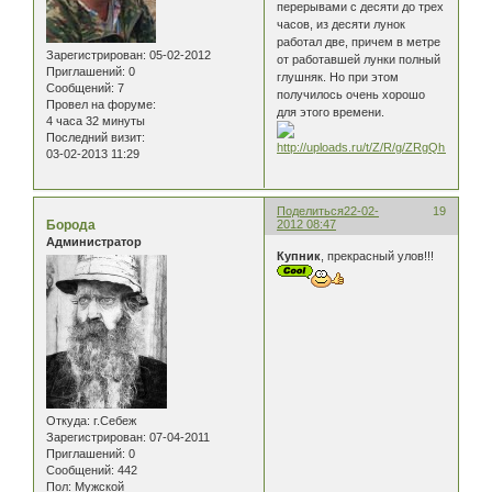
перерывами с десяти до трех
часов, из десяти лунок
работал две, причем в метре
Зарегистрирован
: 05-02-2012
от работавшей лунки полный
Приглашений:
0
глушняк. Но при этом
Сообщений:
7
получилось очень хорошо
Провел на форуме:
для этого времени.
4 часа 32 минуты
Последний визит:
03-02-2013 11:29
Поделиться
22-02-
19
Борода
2012 08:47
Администратор
Купник
, прекрасный улов!!!
Откуда:
г.Себеж
Зарегистрирован
: 07-04-2011
Приглашений:
0
Сообщений:
442
Пол:
Мужской