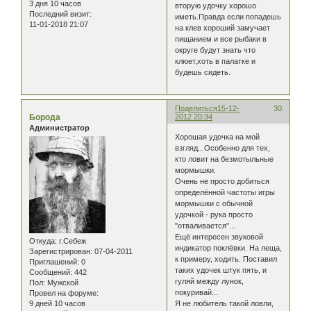
3 дня 10 часов
вторую удочку хорошо
Последний визит:
иметь.Правда если попадешь
11-01-2018 21:07
на клев хороший замучает
пищанием и все рыбаки в
округе будут знать что
клюет,хоть в палатке и
будешь сидеть.
Поделиться
15-12-
30
Борода
2012 20:34
Администратор
Хорошая удочка на мой
взгляд...Особенно для тех,
кто ловит на безмотыльные
мормышки.
Очень не просто добиться
определённой частоты игры
мормышки с обычной
удочкой - рука просто
"отваливается"...
Ещё интересен звуковой
Откуда:
г.Себеж
индикатор поклёвки. На леща,
Зарегистрирован
: 07-04-2011
к примеру, ходить. Поставил
Приглашений:
0
таких удочек штук пять, и
Сообщений:
442
гуляй между лунок,
Пол:
Мужской
покуривай...
Провел на форуме:
9 дней 10 часов
Я не любитель такой ловли,