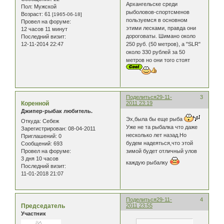
Архангельске среди
Пол:
Мужской
рыболовов-спортсменов
Возраст:
61
[1965-06-18]
пользуемся в основном
Провел на форуме:
этими лесками, правда они
12 часов 11 минут
дороговаты. Шимано около
Последний визит:
250 руб. (50 метров), а "SLR"
12-11-2014 22:47
около 330 рублей за 50
метров но они того стоят
Поделиться
29-11-
3
Коренной
2011 23:19
Джипер-рыбак любитель.
Эх,была бы еще рыба
Откуда:
Себеж
Уже не та рыбалка что даже
Зарегистрирован
: 08-04-2011
несколько лет назад.Но
Приглашений:
0
будем надеяться,что этой
Сообщений:
693
Провел на форуме:
зимой будет отличный улов
3 дня 10 часов
каждую рыбалку
Последний визит:
11-01-2018 21:07
Поделиться
29-11-
4
Председатель
2011 23:55
Участник