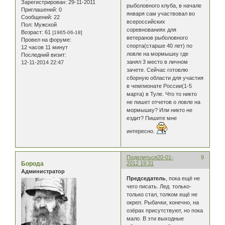
Зарегистрирован
: 29-11-2011
рыболовного клуба, в начале
Приглашений:
0
января сам участвовал во
Сообщений:
22
всероссийских
Пол:
Мужской
соревнованиях для
Возраст:
61
[1965-06-18]
ветеранов рыболовного
Провел на форуме:
спорта(старше 40 лет) по
12 часов 11 минут
ловле на мормышку где
Последний визит:
занял 3 место в личном
12-11-2014 22:47
зачете. Сейчас готовлю
сборную области для участия
в чемпионате России(1-5
марта) в Туле. Что то никто
не пишет отчетов о ловле на
мормышку? Или никто не
ездит? Пишите мне
интересно.
Поделиться
20-01-
9
Борода
2012 19:31
Администратор
Председатель
, пока ещё не
чего писать. Лед только-
только стал, толком ещё не
окреп. Рыбачки, конечно, на
озёрах присутствуют, но пока
мало. В эти выходные