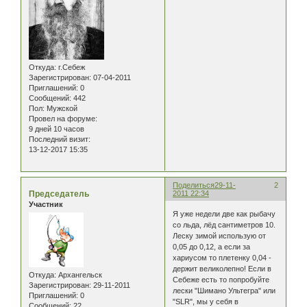
Откуда:
г.Себеж
Зарегистрирован
: 07-04-2011
Приглашений:
0
Сообщений:
442
Пол:
Мужской
Провел на форуме:
9 дней 10 часов
Последний визит:
13-12-2017 15:35
Поделиться
29-11-
2
Председатель
2011 22:34
Участник
Я уже недели две как рыбачу
со льда, лёд сантиметров 10.
Леску зимой использую от
0,05 до 0,12, а если за
хариусом то плетенку 0,04 -
держит великолепно! Если в
Откуда:
Архангельск
Себеже есть то попробуйте
Зарегистрирован
: 29-11-2011
лески "Шимано Ультегра" или
Приглашений:
0
"SLR", мы у себя в
Сообщений:
22