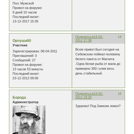
Пол:
Мужской
Провел на форуме:
9 дней 10 часов
Последний визит:
13-12-2017 15:35
Поделиться
14-02-
14
Орлуша60
2012 17:38
Участник
Всем привет.Был сегодня на
Зарегистрирован
: 08-04-2011
Себежском поймал половину
Приглашений:
0
белого пакета от Магнита
Сообщений:
27
.Одна белая рыба от мала до
Провел на форуме:
примерно 300 г.клев весь
13 часов 53 минуты
день стабильный.
Последний визит:
23-12-2012 09:06
Поделиться
14-02-
15
Борода
2012 18:29
Администратор
Здорово! Под Замком ловил?