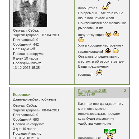
пообщаться...
По времени – где-то в конце
июня или начале июля.
Приглашаются все желающие
рыболовы, и им
Откуда:
г.Себеж
сочувствующие.
Зарегистрирован
: 07-04-2011
Приглашений:
0
Сообщений:
442
Уха и хорошее настроение -
Пол:
Мужской
гарантированы!
Провел на форуме:
Осталось определиться с
9 дней 10 часов
местом, и обговорить детали.
Последний визит:
Ваши предложения,
13-12-2017 15:35
господа!!!
Поделиться
12-05-
2
Коренной
2012 19:49
Джипер-рыбак любитель.
Как я так всегда за,все что у
Откуда:
Себеж
меня есть можно
Зарегистрирован
: 08-04-2011
использовать,т.е. проедем
Приглашений:
0
куда будет желания,ну
Сообщений:
693
удобства конечно не
Провел на форуме:
3 дня 10 часов
Последний визит:
11-01-2018 21:07
иномарошные