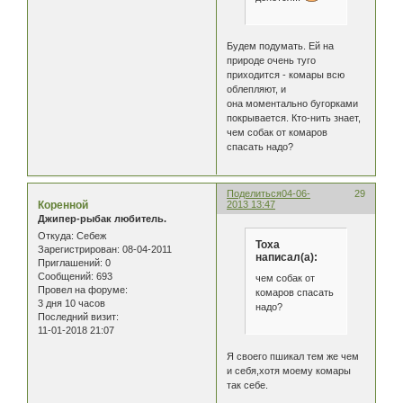
Будем подумать. Ей на
природе очень туго
приходится - комары всю
облепляют, и
она моментально бугорками
покрывается. Кто-нить знает,
чем собак от комаров
спасать надо?
Поделиться
04-06-
29
Коренной
2013 13:47
Джипер-рыбак любитель.
Откуда:
Себеж
Тоха
Зарегистрирован
: 08-04-2011
написал(а):
Приглашений:
0
Сообщений:
693
чем собак от
Провел на форуме:
комаров спасать
3 дня 10 часов
надо?
Последний визит:
11-01-2018 21:07
Я своего пшикал тем же чем
и себя,хотя моему комары
так себе.