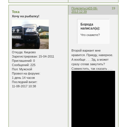
Поделиться
03-06-
19
Тоха
2013 12:39
Хочу на рыбалку!
Борода
написал(а):
Что скажете?
Второй вариант мне
Откуда:
Кицково
нравится. Приеду, наверное.
Зарегистрирован
: 15-04-2011
А вообще . . . Эд, а может
Приглашений:
0
сразу сплав замутить?
Сообщений:
225
Совместить, так сказать . . .
Пол:
Мужской
Провел на форуме:
1 день 14 часов
Последний визит:
11-08-2017 10:38