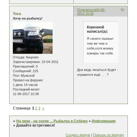
Поделиться
04-06-
30
Тоха
2013 15:26
Хочу на рыбалку!
Коренной
написал(а):
Я своего пшикал
тем же чем и
себя,хотя моему
комары так себе.
Откуда:
Кицково
Зарегистрирован
: 15-04-2011
Приглашений:
0
Дык ведь лизаться будет -
Сообщений:
225
отравится ещё . . . ?
Пол:
Мужской
Провел на форуме:
1 день 14 часов
Последний визит:
11-08-2017 10:38
Страница:
1
2
3
»
»
На реке - на озере ... Рыбалка в Себеже
»
Информация
»
Давайте встретимся!
Создать форум
|
Помощь по форуму