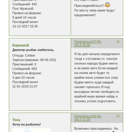
Сообщений:
442
Присоединяйтесь!!!
Пол:
Мужской
По месту лова какие будут
Провел на форуме:
предложения?
9 дней 10 часов
Последний визит:
13-12-2017 15:35
Поделиться
17-05-
11
Коренной
2013 15:00
Джипер-рыбак любитель.
Я бы для начала определился
Откуда:
Себеж
тогда с составом,т.к. смотря
Зарегистрирован
: 08-04-2011
сколько народа будем иметь
Приглашений:
0
и на каких авто.Если каждый
Сообщений:
693
на своем авто будет то
Провел на форуме:
крайне мало уловистых озер
3 дня 10 часов
Последний визит:
будем иметь куда каждый
11-01-2018 21:07
сможет проехать.Я под
выходные летом свободен,по
крайней мере время найду и
технику успею подготовить.
Поделиться
19-05-
12
Тоха
2013 12:29
Хочу на рыбалку!
Возможно присоединюсь. На