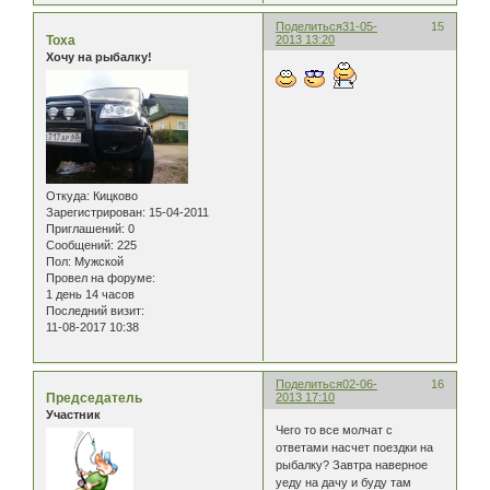
Поделиться
31-05-
15
Тоха
2013 13:20
Хочу на рыбалку!
Откуда:
Кицково
Зарегистрирован
: 15-04-2011
Приглашений:
0
Сообщений:
225
Пол:
Мужской
Провел на форуме:
1 день 14 часов
Последний визит:
11-08-2017 10:38
Поделиться
02-06-
16
Председатель
2013 17:10
Участник
Чего то все молчат с
ответами насчет поездки на
рыбалку? Завтра наверное
уеду на дачу и буду там