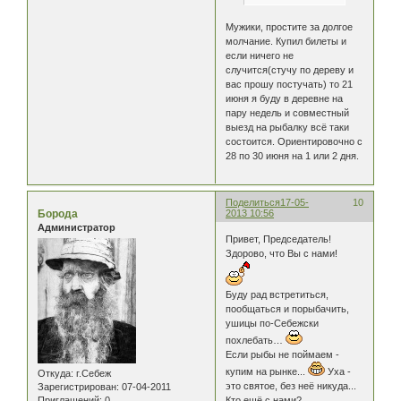
Мужики, простите за долгое
молчание. Купил билеты и
если ничего не
случится(стучу по дереву и
вас прошу постучать) то 21
июня я буду в деревне на
пару недель и совместный
выезд на рыбалку всё таки
состоится. Ориентировочно с
28 по 30 июня на 1 или 2 дня.
Поделиться
17-05-
10
Борода
2013 10:56
Администратор
Привет, Председатель!
Здорово, что Вы с нами!
Буду рад встретиться,
пообщаться и порыбачить,
ушицы по-Себежски
похлебать…
Если рыбы не поймаем -
купим на рынке...
Уха -
Откуда:
г.Себеж
это святое, без неё никуда...
Зарегистрирован
: 07-04-2011
Приглашений:
0
Кто ещё с нами?