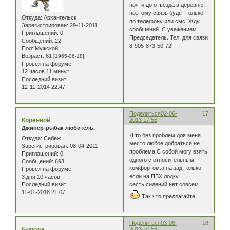
почти до отъезда в деревню,
поэтому связь будет только
Откуда:
Архангельск
по телефону или смс. Жду
Зарегистрирован
: 29-11-2011
сообщений. С уважением
Приглашений:
0
Председатель. Тел. для связи
Сообщений:
22
8-905-873-50-72.
Пол:
Мужской
Возраст:
61
[1965-06-18]
Провел на форуме:
12 часов 11 минут
Последний визит:
12-11-2014 22:47
Поделиться
02-06-
17
Коренной
2013 17:56
Джипер-рыбак любитель.
Я то без проблем,для меня
Откуда:
Себеж
место любое добраться не
Зарегистрирован
: 08-04-2011
проблема.С собой могу взять
Приглашений:
0
одного с относительным
Сообщений:
693
комфортом.а на зад только
Провел на форуме:
если на ПВХ лодку
3 дня 10 часов
Последний визит:
сесть,сидений нет совсем
11-01-2018 21:07
Так что предлагайте.
Поделиться
03-06-
18
Борода
2013 10:56