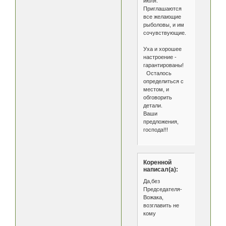
июля.
Приглашаются
все желающие
рыболовы, и им
сочувствующие.
Уха и хорошее
настроение -
гарантированы!
Осталось
определиться с
местом, и
обговорить
детали.
Ваши
предложения,
господа!!!
Коренной
написал(а):
Да,без
Председателя-
Вожака,
возглавить не
кому