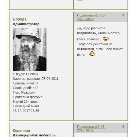
Поделиться
15-05-
4
Борода
2012 14:50
Администратор
Да, надо
podvoh
а
подтягивать, чтобы мастер -
класс показал...
Тогда без ухи точно не
останемся, а так - всё может
быть...
Откуда:
г.Себеж
Зарегистрирован
: 07-04-2011
Приглашений:
0
Сообщений:
442
Пол:
Мужской
Провел на форуме:
9 дней 10 часов
Последний визит:
13-12-2017 15:35
Поделиться
15-05-
5
Коренной
2012 18:42
Джипер-рыбак любитель.