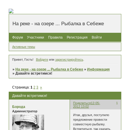
На реке - на озере ... Рыбалка в Себеже
Форум
Участники
Правила
Регистрация
Войти
Активные темы
Привет, Гость!
Войдите
или
зарегистрируйтесь
.
»
На реке - на озере ... Рыбалка в Себеже
»
Информация
»
Давайте встретимся!
Страница:
1
2
3
»
Давайте встретимся!
Поделиться
12-05-
1
Борода
2012 13:02
Администратор
Итак, друзья, поступило
предложение провести
совместную рыбалку.
Встретиться, так сказать,