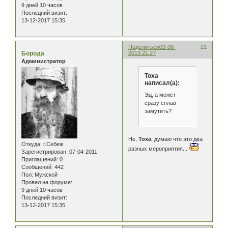
9 дней 10 часов
Последний визит:
13-12-2017 15:35
Поделиться
03-06-
21
Борода
2013 21:27
Администратор
Тоха
написал(а):
Эд, а может
сразу сплав
замутить?
Не,
Тоха
, думаю что это два
Откуда:
г.Себеж
разных мероприятия...
Зарегистрирован
: 07-04-2011
Приглашений:
0
Сообщений:
442
Пол:
Мужской
Провел на форуме:
9 дней 10 часов
Последний визит:
13-12-2017 15:35