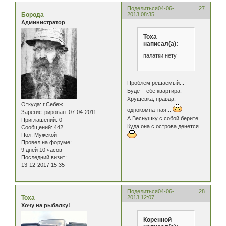
Поделиться
04-06-
27
Борода
2013 08:35
Администратор
Тоха
написал(а):
палатки нету
Проблем решаемый...
Будет тебе квартира.
Хрущёвка, правда,
Откуда:
г.Себеж
однокомнатная...
Зарегистрирован
: 07-04-2011
А Веснушку с собой берите.
Приглашений:
0
Куда она с острова денется...
Сообщений:
442
Пол:
Мужской
Провел на форуме:
9 дней 10 часов
Последний визит:
13-12-2017 15:35
Поделиться
04-06-
28
Тоха
2013 12:07
Хочу на рыбалку!
Коренной