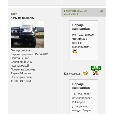
Поделиться
03-06-
25
Тоха
2013 23:24
Хочу на рыбалку!
Борода
написал(а):
Не, Тоха, думаю
что это два
разных
мероприятия...
Откуда:
Кицково
Зарегистрирован
: 15-04-2011
Приглашений:
0
Сообщений:
225
Пол:
Мужской
Провел на форуме:
1 день 14 часов
Как скажешь!
Последний визит:
11-08-2017 10:38
Борода
написал(а):
Ты, это, давай
без "наверное"...
И Натусю
уговори как-
нибудь, будем