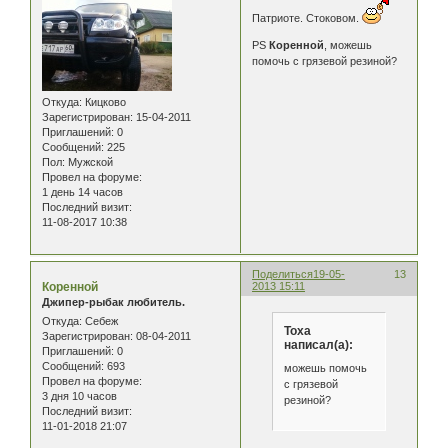
Патриоте. Стоковом.
PS
Коренной
, можешь
помочь с грязевой резиной?
Откуда:
Кицково
Зарегистрирован
: 15-04-2011
Приглашений:
0
Сообщений:
225
Пол:
Мужской
Провел на форуме:
1 день 14 часов
Последний визит:
11-08-2017 10:38
Поделиться
19-05-
13
Коренной
2013 15:11
Джипер-рыбак любитель.
Откуда:
Себеж
Тоха
Зарегистрирован
: 08-04-2011
написал(а):
Приглашений:
0
Сообщений:
693
можешь помочь
Провел на форуме:
с грязевой
3 дня 10 часов
резиной?
Последний визит:
11-01-2018 21:07